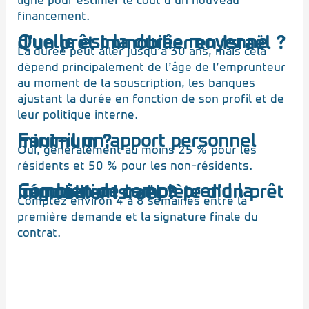
ligne pour estimer le coût d’un nouveau
financement.
Quelle est la durée moyenne d’un prêt immobilier en Israël ?
La durée peut aller jusqu’à 30 ans, mais cela
dépend principalement de l’âge de l’emprunteur
au moment de la souscription, les banques
ajustant la durée en fonction de son profil et de
leur politique interne.
Faut-il un apport personnel minimum ?
Oui, généralement au moins 25 % pour les
résidents et 50 % pour les non-résidents.
Combien de temps prend la négociation complète d’un prêt immobilier Israël ?
Comptez environ 4 à 8 semaines entre la
première demande et la signature finale du
contrat.