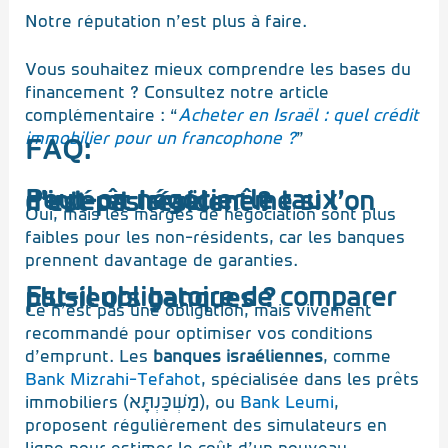
Notre réputation n’est plus à faire.
Vous souhaitez mieux comprendre les bases du
financement ? Consultez notre article
complémentaire : “
Acheter en Israël : quel crédit
immobilier pour un francophone ?
”
FAQ:
Peut-on négocier le taux d’intérêt Israël même si l’on n’est pas résident ?
Oui, mais les marges de négociation sont plus
faibles pour les non-résidents, car les banques
prennent davantage de garanties.
Est-il obligatoire de comparer plusieurs banques ?
Ce n’est pas une obligation, mais vivement
recommandé pour optimiser vos conditions
d’emprunt. Les
banques israéliennes
, comme
Bank Mizrahi-Tefahot
, spécialisée dans les prêts
immobiliers (מַשְׁכַּנְתָּא), ou
Bank Leumi
,
proposent régulièrement des simulateurs en