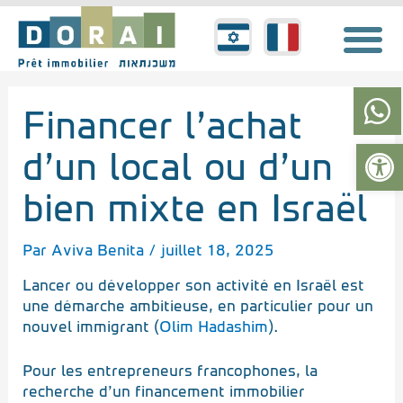
Aller
au
contenu
Financer l’achat
h
Ouvrir l
a
d’un local ou d’un
t
bien mixte en Israël
s
a
Par
Aviva Benita
/
juillet 18, 2025
p
Lancer ou développer son activité en Israël est
p
une démarche ambitieuse, en particulier pour un
nouvel immigrant (
Olim Hadashim
).
Pour les entrepreneurs francophones, la
recherche d’un financement immobilier