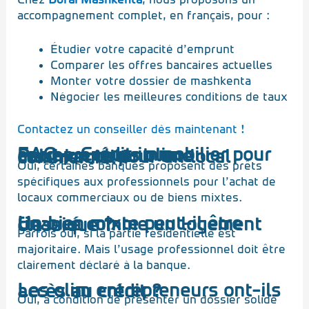
Chez
Dorai Mashkenta
, nous proposons un
accompagnement complet, en français, pour :
Étudier votre capacité d’emprunt
Comparer les offres bancaires actuelles
Monter votre dossier de mashkenta
Négocier les meilleures conditions de taux
Contactez un conseiller dès maintenant !
FAQ – Crédit immobilier pour entrepreneurs olim
Peut-on obtenir une mashkenta pour un local commercial ?
Oui, certaines banques proposent des prêts
spécifiques aux professionnels pour l’achat de
locaux commerciaux ou de biens mixtes.
Un bien mixte peut-il être financé comme un logement classique ?
Parfois oui, si la partie résidentielle est
majoritaire. Mais l’usage professionnel doit être
clairement déclaré à la banque.
Les olim entrepreneurs ont-ils accès au crédit ?
Oui, à condition de présenter un dossier solide