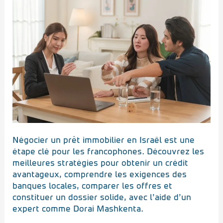
son
prêt
immobilier
en
Israël
:
les
étapes
pour
réussir
Négocier un prêt immobilier en Israël est une
étape clé pour les francophones. Découvrez les
meilleures stratégies pour obtenir un crédit
avantageux, comprendre les exigences des
banques locales, comparer les offres et
constituer un dossier solide, avec l’aide d’un
expert comme Dorai Mashkenta.