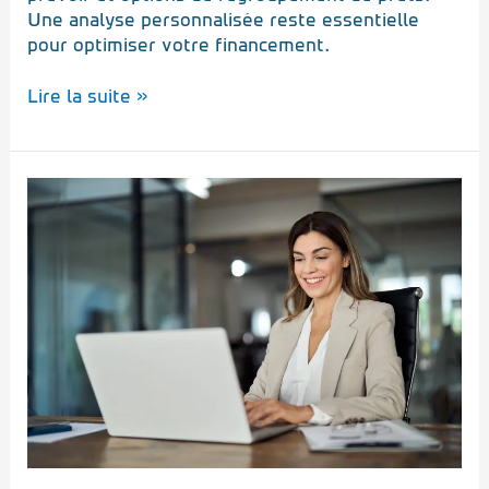
Une analyse personnalisée reste essentielle
pour optimiser votre financement.
Lire la suite »
Acheter
en
Israël
:
quel
crédit
immobilier
(Mashkenta)
pour
un
francophone
?