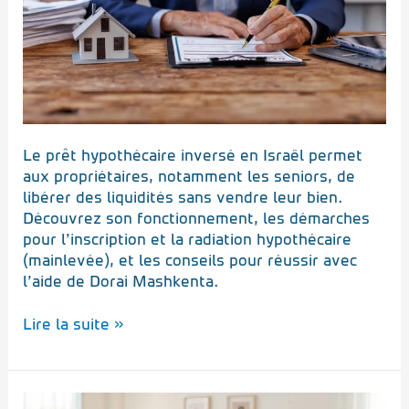
:
comment
ça
fonctionne
?
Le prêt hypothécaire inversé en Israël permet
aux propriétaires, notamment les seniors, de
libérer des liquidités sans vendre leur bien.
Découvrez son fonctionnement, les démarches
pour l’inscription et la radiation hypothécaire
(mainlevée), et les conseils pour réussir avec
l’aide de Dorai Mashkenta.
Lire la suite »
Négocier