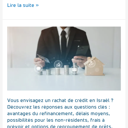
Lire la suite »
Rachat
de
crédit
immobilier
en
Israël
:
est-
ce
possible
?
Vous envisagez un rachat de crédit en Israël ?
Découvrez les réponses aux questions clés :
avantages du refinancement, délais moyens,
possibilités pour les non-résidents, frais à
prévoir et options de regroupement de prêts.